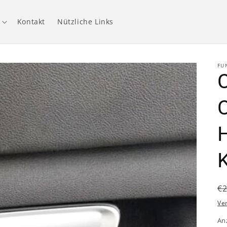
Kontakt
Nützliche Links
FU
C
N
€
P
Ve
An