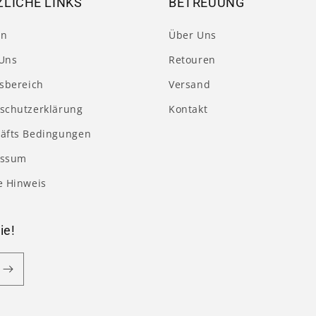
LICHE LINKS
BETREUUNG
en
Über Uns
Uns
Retouren
tsbereich
Versand
schutzerklärung
Kontakt
äfts Bedingungen
essum
e Hinweis
ie!