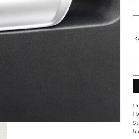
K
Ho
Ha
Sc
ha