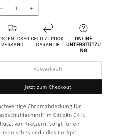
Verringere
Erhöhe
die
die
Menge
Menge
für
für
Citroën
Citroën
OSTENLOSER
GELD-ZURÜCK-
ONLINE
C4
C4
VERSAND
GARANTIE
UNTERSTÜTZU
II
II
NG
Chrom
Chrom
Griff
Griff
Ausverkauft
Hebel
Hebel
Handschuh
Handschuh
Fach
Fach
Jetzt zum Checkout
Kasten
Kasten
Abdeckung
Abdeckung
chwertige Chromabdeckung für
ndschuhfachgriff im Citroën C4 II.
hützt vor Kratzern, sorgt für ein
rmonisches und edles Cockpit.