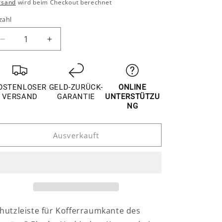
reis
rsand
wird beim Checkout berechnet
zahl
Verringere
Erhöhe
die
die
Menge
Menge
für
für
Citroën
Citroën
OSTENLOSER
GELD-ZURÜCK-
ONLINE
C-
C-
VERSAND
GARANTIE
UNTERSTÜTZU
Elysée
Elysée
NG
Kofferraum
Kofferraum
Gepäckraum
Gepäckraum
Ausverkauft
Abdeckung
Abdeckung
Hinten
Hinten
Leiste
Leiste
hutzleiste für Kofferraumkante des