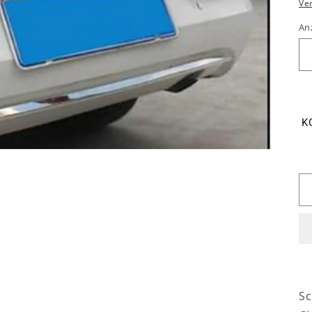
P
Ve
An
K
Sc