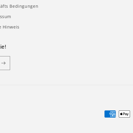
äfts Bedingungen
essum
e Hinweis
ie!
Zahlungsm