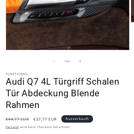
M
2
in
M
ö
Medien
1
in
von
1
/
4
Modal
öffnen
FUNFTESRAD
Audi Q7 4L Türgriff Schalen
Tür Abdeckung Blende
Rahmen
Normaler
Verkaufspreis
Ausverkauft
€44,77 EUR
€37,77 EUR
Preis
Versand
wird beim Checkout berechnet