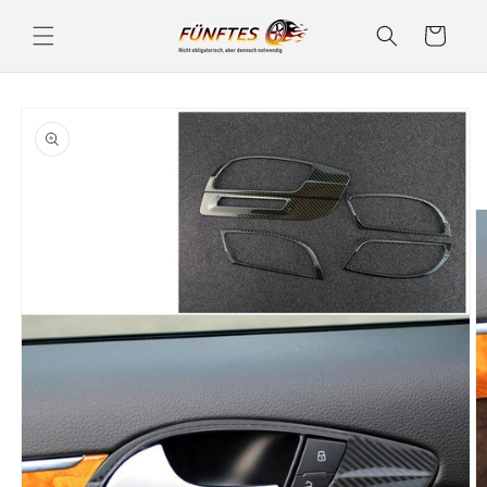
Direkt
zum
Warenkorb
Inhalt
duktinformationen
ingen