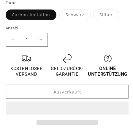
Farbe
Variante
Variante
Variante
Carbon Imitation
Schwarz
Silber
ausverkauft
ausverkauft
ausverka
oder
oder
oder
nicht
nicht
nicht
Anzahl
verfügbar
verfügbar
verfügba
Verringere
Erhöhe
die
die
Menge
Menge
für
für
Audi
Audi
KOSTENLOSER
GELD-ZURÜCK-
ONLINE
Q7
Q7
VERSAND
GARANTIE
UNTERSTÜTZUNG
4L
4L
Türgriff
Türgriff
Ausverkauft
Schalen
Schalen
Tür
Tür
Abdeckung
Abdeckung
Blende
Blende
Rahmen
Rahmen